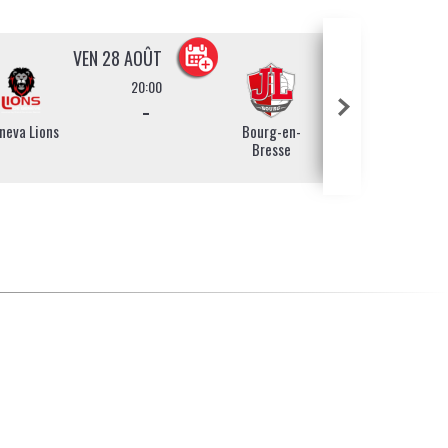
VEN 28 AOÛT
20:00
-
neva Lions
Bourg-en-
Bourg-en-
Bresse
Bresse