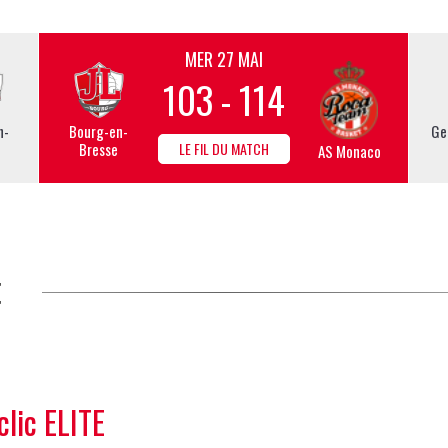
MER 27 MAI
103 - 114
n-
Bourg-en-
Ge
Bresse
LE FIL DU MATCH
AS Monaco
t
lic ELITE