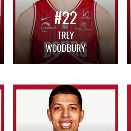
#22
TREY
WOODBURY