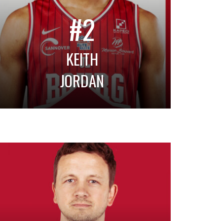
#2
KEITH
JORDAN