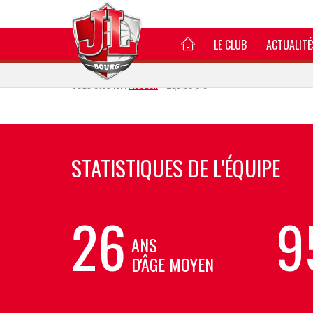
LE CLUB
ACTUALITÉ
EQUIPE PRO
Vous êtes ici :
Accueil
»
Equipe pro
STATISTIQUES DE L'ÉQUIPE
26
9
ANS
D'ÂGE MOYEN