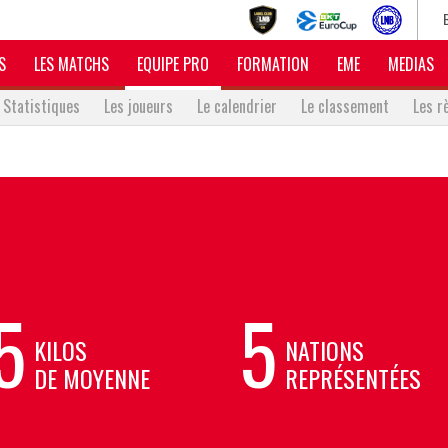
S
LES MATCHS
EQUIPE PRO
FORMATION
EME
MEDIAS
Statistiques
Les joueurs
Le calendrier
Le classement
Les r
5
5
KILOS
NATIONS
DE MOYENNE
REPRÉSENTÉES