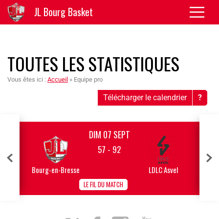
JL Bourg Basket
TOUTES LES STATISTIQUES
Vous êtes ici :
Accueil
»
Equipe pro
Télécharger le calendrier
?
DIM 07 SEPT
57 - 92
Bourg-en-Bresse
LDLC Asvel
LE FIL DU MATCH