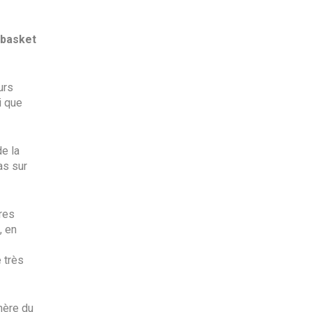
u basket
urs
i que
de la
as sur
res
, en
 très
hère du