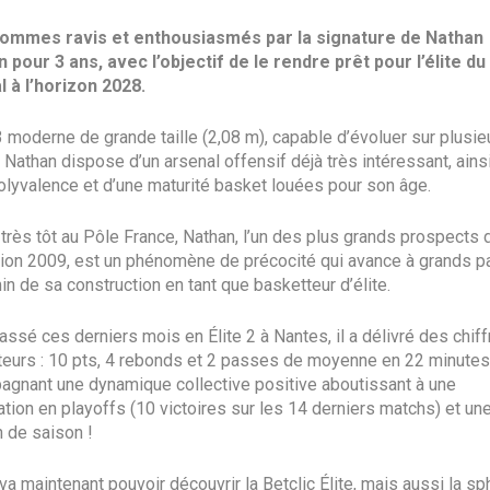
ommes ravis et enthousiasmés par la signature de Nathan
 pour 3 ans, avec l’objectif de le rendre prêt pour l’élite d
 à l’horizon 2028.
 moderne de grande taille (2,08 m), capable d’évoluer sur plusie
 Nathan dispose d’un arsenal offensif déjà très intéressant, ains
olyvalence et d’une maturité basket louées pour son âge.
 très tôt au Pôle France, Nathan, l’un des plus grands prospects 
ion 2009, est un phénomène de précocité qui avance à grands p
in de sa construction en tant que basketteur d’élite.
assé ces derniers mois en Élite 2 à Nantes, il a délivré des chiff
eurs : 10 pts, 4 rebonds et 2 passes de moyenne en 22 minutes
gnant une dynamique collective positive aboutissant à une
cation en playoffs (10 victoires sur les 14 derniers matchs) et une
n de saison !
va maintenant pouvoir découvrir la Betclic Élite, mais aussi la sp