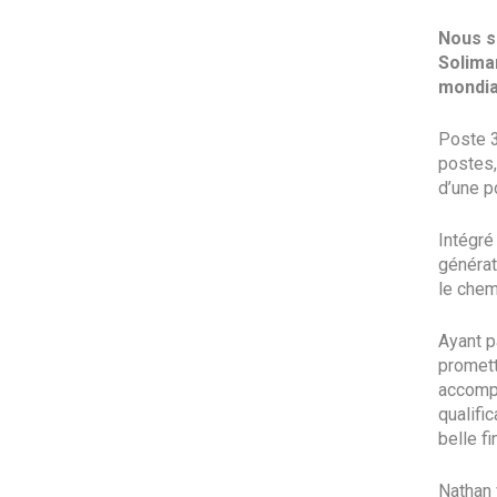
Nous s
Soliman
mondial
Poste 3
postes,
d’une p
Intégré
générat
le chem
Ayant p
promett
accompa
qualifi
belle fi
Nathan 