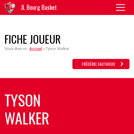
JL Bourg Basket
FICHE JOUEUR
Vous êtes ici :
Accueil
»
Tyson Walker
FRÉDÉRIC FAUTHOUX
TYSON
WALKER