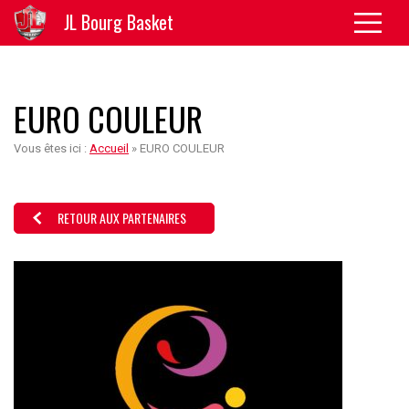
JL Bourg Basket
EURO COULEUR
Vous êtes ici :
Accueil
»
EURO COULEUR
RETOUR AUX PARTENAIRES