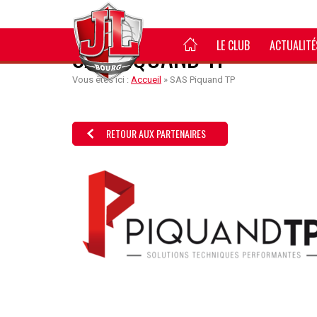
LE CLUB
ACTUALITÉ
SAS PIQUAND TP
Vous êtes ici :
Accueil
»
SAS Piquand TP
RETOUR AUX PARTENAIRES