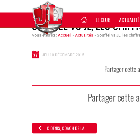
LE CLUB
ACTUALITÉ
SOUFFEL VS JL, LES CHIFF
Vous êtes ici :
Accueil
»
Actualités
»
Souffel vs JL, les chiffr
JEU 10 DÉCEMBRE 2015
Partager cette a
Partager cette a
C.DENIS, COACH DE LA...