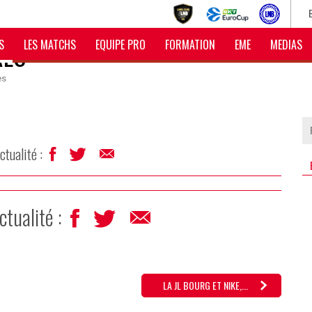
S
LES MATCHS
EQUIPE PRO
FORMATION
EME
MEDIAS
RES
es
ctualité :
ctualité :
LA JL BOURG ET NIKE,...