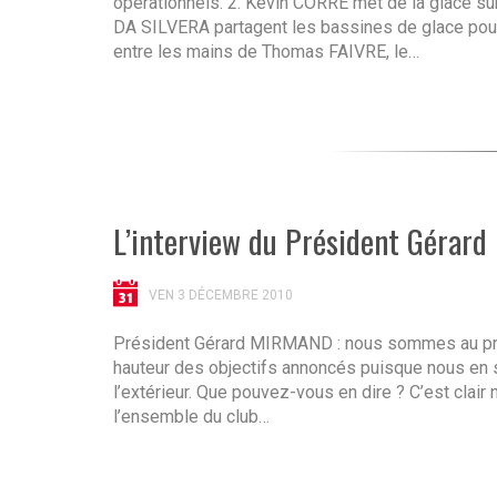
opérationnels. 2. Kevin CORRE met de la glace s
DA SILVERA partagent les bassines de glace pour s
entre les mains de Thomas FAIVRE, le…
L’interview du Président Géra
VEN 3 DÉCEMBRE 2010
Président Gérard MIRMAND : nous sommes au premi
hauteur des objectifs annoncés puisque nous en 
l’extérieur. Que pouvez-vous en dire ? C’est clai
l’ensemble du club…