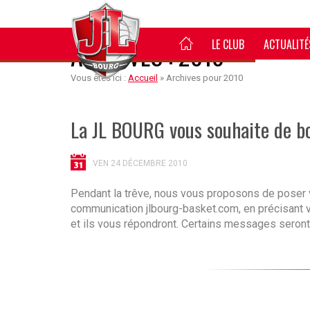
LE CLUB
ACTUALITÉ
ARCHIVES : 2010
Vous êtes ici :
Accueil
»
Archives pour 2010
La JL BOURG vous souhaite de bo
VEN 24 DÉCEMBRE 2010
Pendant la trêve, nous vous proposons de poser v
communication jlbourg-basket.com, en précisant 
et ils vous répondront. Certains messages seront p