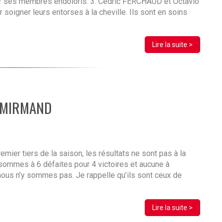
ur ses membres endoloris. 3. Cédric FERCHAUD et Octavio
oigner leurs entorses à la cheville. Ils sont en soins
Lire la suite >
rd MIRMAND
er tiers de la saison, les résultats ne sont pas à la
sommes à 6 défaites pour 4 victoires et aucune à
r nous n’y sommes pas. Je rappelle qu’ils sont ceux de
Lire la suite >