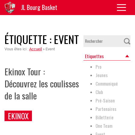
JL Bourg Basket
ÉTIQUETTE :
EVENT
Vous êtes ici :
Accueil
»
Event
Etiquettes
Pro
Ekinox Tour :
Jeunes
Découvrez les coulisses
Communiqué
Club
de la salle
Pré-Saison
Partenaires
EKINOX
Billetterie
One Team
Event