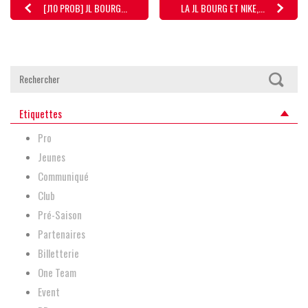
[J10 PROB] JL BOURG...
LA JL BOURG ET NIKE,...
Etiquettes
Pro
Jeunes
Communiqué
Club
Pré-Saison
Partenaires
Billetterie
One Team
Event