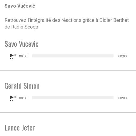
Savo Vučević
Retrouvez l’intégralité des réactions grâce à Didier Berthet
de Radio Scoop
Savo Vucevic
Lecteur
00:00
00:00
audio
Gérald Simon
Lecteur
00:00
00:00
audio
Lance Jeter