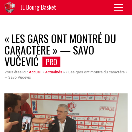
JL Bourg Basket
« LES GARS ONT MONTRÉ DU
CARACTÈRE » — SAVO
VUČEVIĆ
PRO
Vous êtes ici :
Accueil
»
Actualités
»
« Les gars ont montré du caractère »
— Savo Vučević