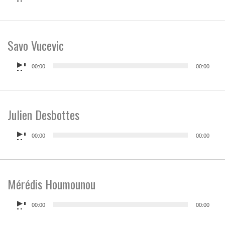
audio
Savo Vucevic
Lecteur
00:00
00:00
audio
Julien Desbottes
Lecteur
00:00
00:00
audio
Mérédis Houmounou
Lecteur
00:00
00:00
audio