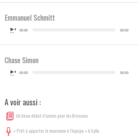
Emmanuel Schmitt
Lecteur
00:00
00:00
audio
Chase Simon
Lecteur
00:00
00:00
audio
A voir aussi :
Un beau début d’année pour les Bressans
« Prêt à apporter le maximum à l’équipe » A.Sylla