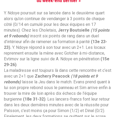
du week-end dernier »
Y. Ndoye poursuit sur sa lancée dans le deuxième quart
alors qu’on continue de vendanger à 3 points de chaque
côté (0/14 en cumulé pour les deux équipes en 17
minutes). Chez les Choletais,
Jerry
Boutsielle
(15 points
et 9 rebonds)
inscrit six points de rang dans un duel
d’intérieur afin de ramener sa formation à parité
(13e 23-
23).
Y. Ndoye répond à son tour avec un 2+1. Les locaux
reprennent ensuite la mène avec Gotcher à mi-distance,
Evtimov sur la ligne suivi de A. Ndoye en pénétration
(15e
29-26)
.
La maladresse est toujours là dans cette rencontre et c’est
avec un 2+1 que
Zachery
Peacock
(18 points et 9
rebonds)
laisse la Jeu dans le match. Evans prend quant à
lui son propre rebond sous le panneau et Sim arrive enfin à
trouver la mire de loin après dix échecs de l’équipe
burgienne
(18e 31-32)
. Les lancers-francs font leur retour
dans les deux dernières minutes avec de la réussite pour
Palsson, c’est moins ça pour Simon (1/2) et Dinal (0/2).
Finalement, les deux formations se quittent sur le score