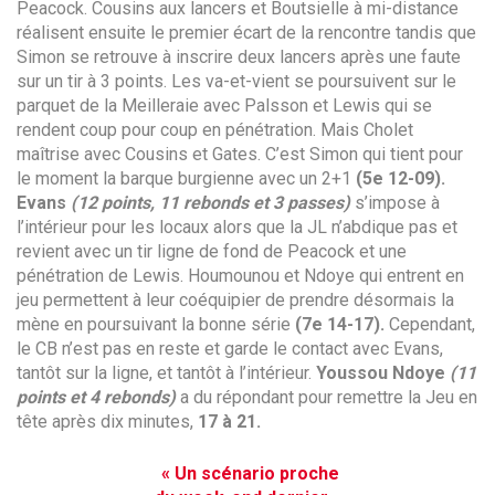
Peacock. Cousins aux lancers et Boutsielle à mi-distance
réalisent ensuite le premier écart de la rencontre tandis que
Simon se retrouve à inscrire deux lancers après une faute
sur un tir à 3 points. Les va-et-vient se poursuivent sur le
parquet de la Meilleraie avec Palsson et Lewis qui se
rendent coup pour coup en pénétration. Mais Cholet
maîtrise avec Cousins et Gates. C’est Simon qui tient pour
le moment la barque burgienne avec un 2+1
(5e 12-09).
Evans
(12 points, 11 rebonds et 3 passes)
s’impose à
l’intérieur pour les locaux alors que la JL n’abdique pas et
revient avec un tir ligne de fond de Peacock et une
pénétration de Lewis. Houmounou et Ndoye qui entrent en
jeu permettent à leur coéquipier de prendre désormais la
mène en poursuivant la bonne série
(7e 14-17).
Cependant,
le CB n’est pas en reste et garde le contact avec Evans,
tantôt sur la ligne, et tantôt à l’intérieur.
Youssou
Ndoye
(11
points et 4 rebonds)
a du répondant pour remettre la Jeu en
tête après dix minutes,
17 à 21.
« Un scénario proche