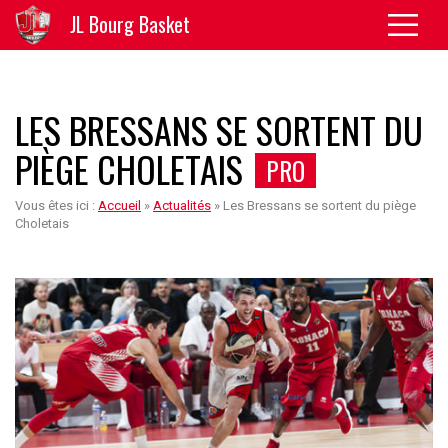
JL Bourg Basket
LES BRESSANS SE SORTENT DU
PIÈGE CHOLETAIS
PRO
Vous êtes ici :
Accueil
»
Actualités
»
Les Bressans se sortent du piège
Choletais