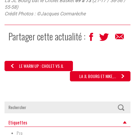
La JL Bourg bat le Cholet Basket
69 à 73
(21-17 / 36-36 /
55-58)
Crédit Photos : ©Jacques Cormarèche
Partager cette actualité :
LE WARM UP : CHOLET VS JL
LA JL BOURG ET NIKE,...
Etiquettes
Pro