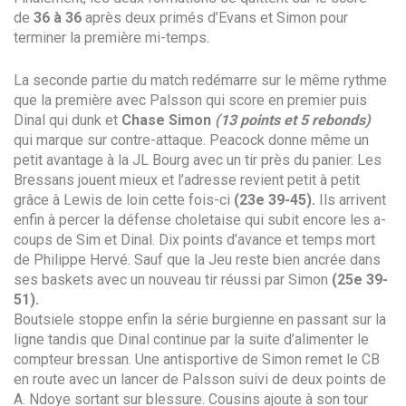
de
36 à 36
après deux primés d’Evans et Simon pour
terminer la première mi-temps.
La seconde partie du match redémarre sur le même rythme
que la première avec Palsson qui score en premier puis
Dinal qui dunk et
Chase
Simon
(13 points et 5 rebonds)
qui marque sur contre-attaque. Peacock donne même un
petit avantage à la JL Bourg avec un tir près du panier. Les
Bressans jouent mieux et l’adresse revient petit à petit
grâce à Lewis de loin cette fois-ci
(23e 39-45).
Ils arrivent
enfin à percer la défense choletaise qui subit encore les a-
coups de Sim et Dinal. Dix points d’avance et temps mort
de Philippe Hervé. Sauf que la Jeu reste bien ancrée dans
ses baskets avec un nouveau tir réussi par Simon
(25e 39-
51).
Boutsiele stoppe enfin la série burgienne en passant sur la
ligne tandis que Dinal continue par la suite d’alimenter le
compteur bressan. Une antisportive de Simon remet le CB
en route avec un lancer de Palsson suivi de deux points de
A. Ndoye sortant sur blessure. Cousins ajoute à son tour