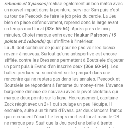
rebonds et 3 passes)
réalise également un bon match avec
un nouvel impact dans la peinture, servi par Sim puis c’est
au tour de Peacock de faire le job près du cercle. La Jeu
bien en place défensivement, reprend donc le large avant
un temps mort local
(33e 55-64).
Après près de cinq
minutes, Cholet marque enfin avec
Haukur
Palsson
(15
points et 2 rebonds)
qui s’infiltre à l’intérieur.
La JL doit continuer de jouer pour ne pas voir les locaux
revenir à nouveau. Surtout qu’une antisportive est encore
sifflée, contre les Bressans permettant à Boutsiele d’ajouter
un point puis à Evans d’en inscrire deux
(36e 60-64).
Les
balles perdues se succèdent sur le parquet dans une
rencontre qui ne restera pas dans les annales. Peacock et
Boutsiele se répondent à l’entame du money-time. L’avance
burgienne diminue de nouveau avec le pivot choletais qui
marque deux points sur la ligne. Heureusement, capitaine
Zack réagit avec un 2+1 qui soulage un peu l’équipe. Il
enchaîne, suite à un tir raté d’Evans, par deux lancers francs
qui recreusent l’écart. Le temps mort est local, mais le CB
ne marque pas. Sauf que la Jeu perd une balle à trente