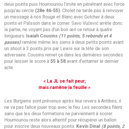
deux points puis Houmounou l’imite en pénétrant avec force
jusqu’au cercle
(28e 46-55).
Cholet ne tarde pas à renvoyer
un message à nos Rouge et Blanc avec Gotcher à deux
points et Palsson dans le corner. Savo Vučević arrête donc
la partie, ne voyant pas d’un bon œil ce retour à quatre
longueurs.
Isaiah
Cousins
(11 points, 5 rebonds et 4
passes)
ramène même les siens à deux petits points avant
un shoot à 3 points pris par Lewis sur la tête de son
adversaire. Cousins remet ça dans les dernières secondes
pour laisser le score à
55 à 58
avant d’entamer le dernier
acte.
« La JL se fait peur,
mais ramène la feuille
»
Les Burgiens sont prévenus après leur revers à Antibes, il
ne va pas falloir jouer trop avec le feu. Les secondes filent
sans que les deux formations ne parviennent à scorer.
Houmounou reste alors attentif pour récupérer un ballon
pour inscrire deux nouveaux points.
Kevin
Dinal
(8 points, 2