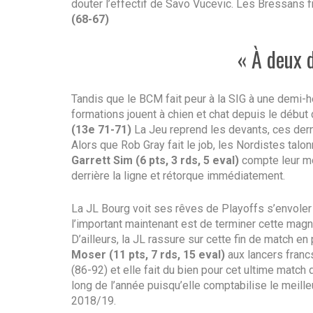
douter l’effectif de Savo Vucevic. Les Bressans fi
(68-67)
« À deux 
Tandis que le BCM fait peur à la SIG à une demi-
formations jouent à chien et chat depuis le début d
(13e 71-71)
La Jeu reprend les devants, ces dern
Alors que Rob Gray fait le job, les Nordistes talo
Garrett Sim
(6 pts, 3 rds, 5 eval)
compte leur mo
derrière la ligne et rétorque immédiatement.
La JL Bourg voit ses rêves de Playoffs s’envoler
l’important maintenant est de terminer cette magn
D’ailleurs, la JL rassure sur cette fin de match en
Moser
(11 pts, 7 rds, 15 eval)
aux lancers francs
(86-92) et elle fait du bien pour cet ultime match 
long de l’année puisqu’elle comptabilise le meille
2018/19.