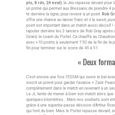
pts, 8 rds, 24 eval)
, la Jeu repasse devant pour
un primé qui permet aux Bressans de prendre 4 po
tir derrière la ligne, pour revenir à un point.
Rob Gr
offre une chance au lancer franc et il la saisit, p
point est important dans un match aussi décisif !
rajouter derrière les 3 lancers de Rob Gray après 
Girard, le coach du Portel. Ca chauffe au Chaudro
avec +10 points à seulement 1’30 de la fin de la p
fin pour terminer sur le score de 45 à 51.
« Deux forma
C’est encore une fois l’ESSM qui ouvre le bal ave
inscrit un primé pour garder l’avance + Zack Peaco
complètement dans le match en revenant à un seul 
La JL tente de mener à bien son match alors que 
quelques kilomètres… Mais nos souhaits sont ente
grâce à une superbe passe décisive d’Arthur Roz
qui font du bien. Mais le Portel repasse devant, a