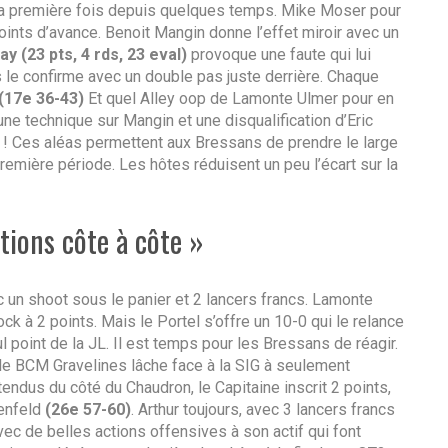
 la première fois depuis quelques temps. Mike Moser pour
ints d’avance. Benoit Mangin donne l’effet miroir avec un
ay
(23 pts, 4 rds, 23 eval)
provoque une faute qui lui
uis le confirme avec un double pas juste derrière. Chaque
(17e 36-43)
Et quel Alley oop de Lamonte Ulmer pour en
une technique sur Mangin et une disqualification d’Eric
n ! Ces aléas permettent aux Bressans de prendre le large
remière période. Les hôtes réduisent un peu l’écart sur la
tions côte à côte »
c un shoot sous le panier et 2 lancers francs. Lamonte
ck à 2 points. Mais le Portel s’offre un 10-0 qui le relance
point de la JL. Il est temps pour les Bressans de réagir.
le BCM Gravelines lâche face à la SIG à seulement
ndus du côté du Chaudron, le Capitaine inscrit 2 points,
enfeld
(26e 57-60)
. Arthur toujours, avec 3 lancers francs
vec de belles actions offensives à son actif qui font