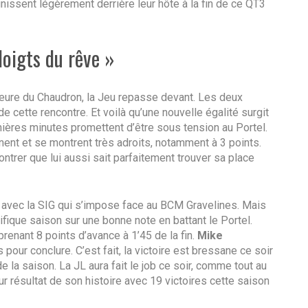
nissent légèrement derrière leur hôte à la fin de ce QT3
doigts du rêve »
heure du Chaudron, la Jeu repasse devant. Les deux
e cette rencontre. Et voilà qu’une nouvelle égalité surgit
ières minutes promettent d’être sous tension au Portel.
nnent et se montrent très adroits, notamment à 3 points.
ntrer que lui aussi sait parfaitement trouver sa place
 avec la SIG qui s’impose face au BCM Gravelines. Mais
ifique saison sur une bonne note en battant le Portel.
 prenant 8 points d’avance à 1’45 de la fin.
Mike
 pour conclure. C’est fait, la victoire est bressane ce soir
de la saison. La JL aura fait le job ce soir, comme tout au
ur résultat de son histoire avec 19 victoires cette saison