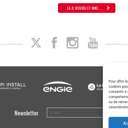
LA JL BOURG ET NIKE,...
Pour offrir 
cookies pour
consentir à 
comportement
ou de retire
caractéristi
Newsletter
Ac