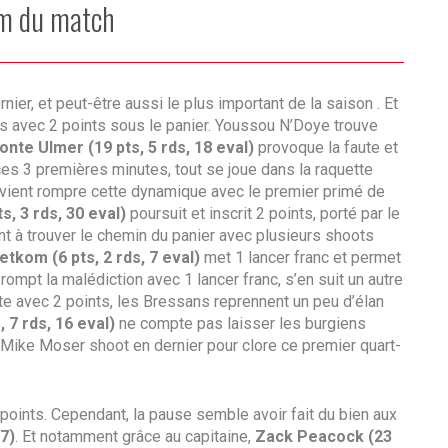
lm du match
ier, et peut-être aussi le plus important de la saison . Et
nts avec 2 points sous le panier. Youssou N’Doye trouve
onte Ulmer
(19 pts, 5 rds, 18 eval)
provoque la faute et
ces 3 premières minutes, tout se joue dans la raquette
, vient rompre cette dynamique avec le premier primé de
ts, 3 rds, 30 eval)
poursuit et inscrit 2 points, porté par le
 à trouver le chemin du panier avec plusieurs shoots
tkom (6 pts, 2 rds, 7 eval)
met 1 lancer franc et permet
rompt la malédiction avec 1 lancer franc, s’en suit un autre
e avec 2 points, les Bressans reprennent un peu d’élan
, 7 rds, 16 eval)
ne compte pas laisser les burgiens
r. Mike Moser shoot en dernier pour clore ce premier quart-
points. Cependant, la pause semble avoir fait du bien aux
7)
. Et notamment grâce au capitaine,
Zack Peacock
(23