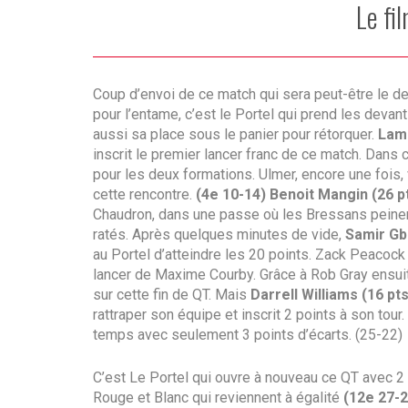
Le fi
Coup d’envoi de ce match qui sera peut-être le dern
pour l’entame, c’est le Portel qui prend les deva
aussi sa place sous le panier pour rétorquer.
Lam
inscrit le premier lancer franc de ce match. Dans 
pour les deux formations. Ulmer, encore une fois
cette rencontre.
(4e 10-14)
Benoit Mangin
(26 p
Chaudron, dans une passe où les Bressans peinent
ratés. Après quelques minutes de vide,
Samir Gbe
au Portel d’atteindre les 20 points. Zack Peacock 
lancer de Maxime Courby. Grâce à Rob Gray ensuit
sur cette fin de QT. Mais
Darrell Williams
(16 pts
rattraper son équipe et inscrit 2 points à son tou
temps avec seulement 3 points d’écarts. (25-22)
C’est Le Portel qui ouvre à nouveau ce QT avec 2 
Rouge et Blanc qui reviennent à égalité
(12e 27-2