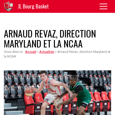
JL Bourg Basket
ARNAUD REVAZ, DIRECTION
MARYLAND ET LA NCAA
Vous êtes ici :
Accueil
»
Actualités
»
Arnaud Revaz, direction Maryland et
la NCAA