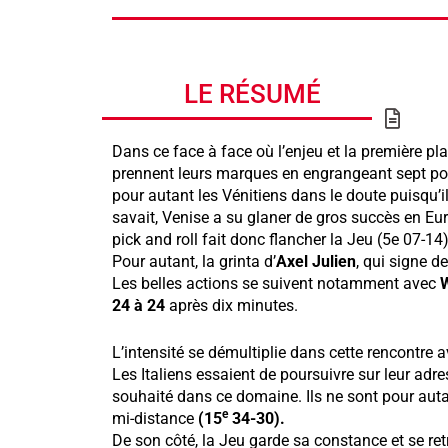
LE RÉSUMÉ
Dans ce face à face où l’enjeu et la première p
prennent leurs marques en engrangeant sept poi
pour autant les Vénitiens dans le doute puisqu’il
savait, Venise a su glaner de gros succès en E
pick and roll fait donc flancher la Jeu (5e 07-14)
Pour autant, la grinta d’
Axel
Julien
, qui signe 
Les belles actions se suivent notamment avec
W
24 à 24
après dix minutes.
L’intensité se démultiplie dans cette rencontre 
Les Italiens essaient de poursuivre sur leur a
souhaité dans ce domaine. Ils ne sont pour auta
e
mi-distance
(15
34-30).
De son côté, la Jeu garde sa constance et se r