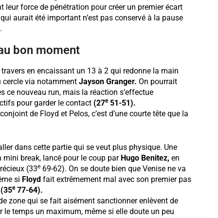
t leur force de pénétration pour créer un premier écart
 qui aurait été important n’est pas conservé à la pause
.
 au bon moment
s travers en encaissant un 13 à 2 qui redonne la main
 du cercle via notamment
Jayson Granger.
On pourrait
s ce nouveau run, mais la réaction s’effectue
e
tifs pour garder le contact
(27
51-51).
conjoint de Floyd et Pelos, c’est d’une courte tête que la
er dans cette partie qui se veut plus physique. Une
un mini break, lancé pour le coup par
Hugo Benitez,
en
e
récieux (33
69-62). On se doute bien que Venise ne va
même si
Floyd
fait extrêmement mal avec son premier pas
e
0
(35
77-64).
de zone qui se fait aisément sanctionner enlèvent de
rner le temps un maximum, même si elle doute un peu