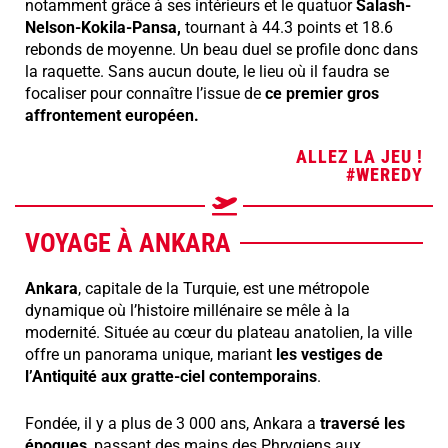
notamment grâce à ses intérieurs et le quatuor
Salash-
Nelson-Kokila-Pansa,
tournant à 44.3 points et 18.6
rebonds de moyenne. Un beau duel se profile donc dans
la raquette. Sans aucun doute, le lieu où il faudra se
focaliser pour connaître l’issue de
ce premier gros
affrontement européen.
ALLEZ LA JEU !
#WEREDY
VOYAGE À ANKARA
Ankara
, capitale de la Turquie, est une métropole
dynamique où l’histoire millénaire se mêle à la
modernité. Située au cœur du plateau anatolien, la ville
offre un panorama unique, mariant
les vestiges de
l’Antiquité aux gratte-ciel contemporains
.
Fondée, il y a plus de 3 000 ans, Ankara a
traversé les
époques
, passant des mains des Phrygiens aux