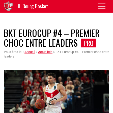
JL Bourg Basket
BKT EUROCUP #4 – PREMIER
CHOC ENTRE LEADERS
PRO
Vous êtes ici :
Accueil
»
Actualités
»
BKT Eurocup #4 – Premier choc entre
leaders