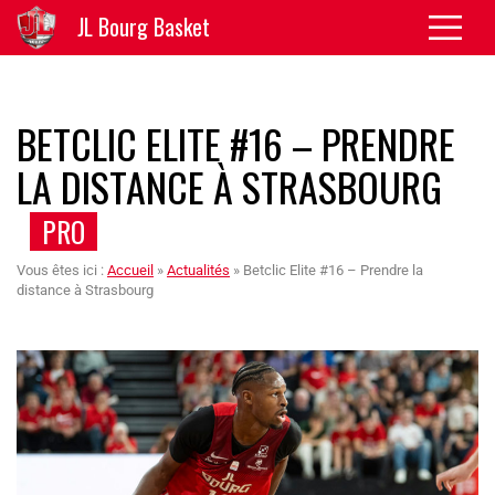
JL Bourg Basket
BETCLIC ELITE #16 – PRENDRE
LA DISTANCE À STRASBOURG
PRO
Vous êtes ici :
Accueil
»
Actualités
»
Betclic Elite #16 – Prendre la
distance à Strasbourg