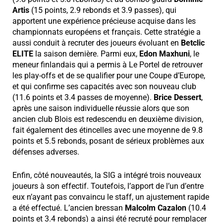
Artis
(15 points, 2.9 rebonds et 3.9 passes), qui
apportent une expérience précieuse acquise dans les
championnats européens et français. Cette stratégie a
aussi conduit à recruter des joueurs évoluant en
Betclic
ELITE
la saison dernière. Parmi eux,
Edon Maxhuni
, le
meneur finlandais qui a permis à Le Portel de retrouver
les play-offs et de se qualifier pour une Coupe d’Europe,
et qui confirme ses capacités avec son nouveau club
(11.6 points et 3.4 passes de moyenne).
Brice Dessert
,
après une saison individuelle réussie alors que son
ancien club Blois est redescendu en deuxième division,
fait également des étincelles avec une moyenne de 9.8
points et 5.5 rebonds, posant de sérieux problèmes aux
défenses adverses.
Enfin, côté nouveautés, la SIG a intégré trois nouveaux
joueurs à son effectif. Toutefois, l’apport de l’un d’entre
eux n’ayant pas convaincu le staff, un ajustement rapide
a été effectué. L’ancien bressan
Malcolm Cazalon
(10.4
points et 3.4 rebonds) a ainsi été recruté pour remplacer