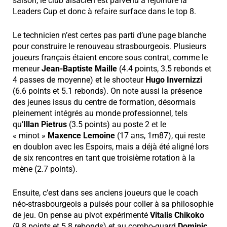
saison, le club alsacien est parvenu à rejoindre la
Leaders Cup et donc à refaire surface dans le top 8.
Le technicien n’est certes pas parti d’une page blanche
pour construire le renouveau strasbourgeois. Plusieurs
joueurs français étaient encore sous contrat, comme le
meneur
Jean-Baptiste Maille
(4.4 points, 3.5 rebonds et
4 passes de moyenne) et le shooteur
Hugo Invernizzi
(6.6 points et 5.1 rebonds). On note aussi la présence
des jeunes issus du centre de formation, désormais
pleinement intégrés au monde professionnel, tels
qu’
Illan Pietrus
(3.5 points) au poste 2 et le
« minot »
Maxence Lemoine
(17 ans, 1m87), qui reste
en doublon avec les Espoirs, mais a déjà été aligné lors
de six rencontres en tant que troisième rotation à la
mène (2.7 points).
Ensuite, c’est dans ses anciens joueurs que le coach
néo-strasbourgeois a puisés pour coller à sa philosophie
de jeu. On pense au pivot expérimenté
Vitalis Chikoko
(9.8 points et 5.8 rebonds) et au combo-guard
Dominic