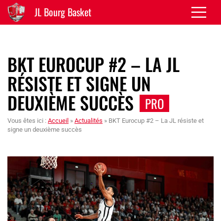
JL Bourg Basket
BKT EUROCUP #2 – LA JL
RÉSISTE ET SIGNE UN
DEUXIÈME SUCCÈS
PRO
Vous êtes ici :
Accueil
»
Actualités
»
BKT Eurocup #2 – La JL résiste et
signe un deuxième succès