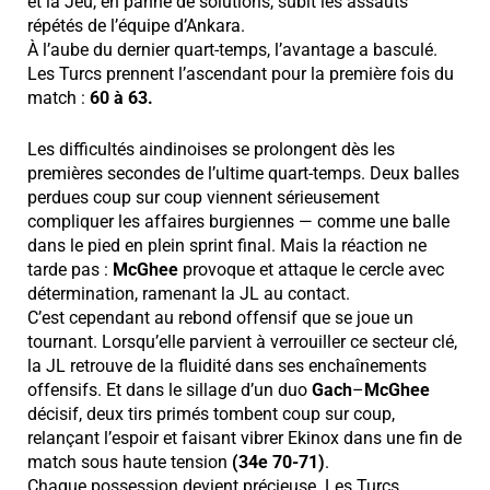
et la Jeu, en panne de solutions, subit les assauts
répétés de l’équipe d’Ankara.
À l’aube du dernier quart-temps, l’avantage a basculé.
Les Turcs prennent l’ascendant pour la première fois du
match :
60 à 63.
Les difficultés aindinoises se prolongent dès les
premières secondes de l’ultime quart-temps. Deux balles
perdues coup sur coup viennent sérieusement
compliquer les affaires burgiennes — comme une balle
dans le pied en plein sprint final. Mais la réaction ne
tarde pas :
McGhee
provoque et attaque le cercle avec
détermination, ramenant la JL au contact.
C’est cependant au rebond offensif que se joue un
tournant. Lorsqu’elle parvient à verrouiller ce secteur clé,
la JL retrouve de la fluidité dans ses enchaînements
offensifs. Et dans le sillage d’un duo
Gach
–
McGhee
décisif, deux tirs primés tombent coup sur coup,
relançant l’espoir et faisant vibrer Ekinox dans une fin de
match sous haute tension
(34e 70-71)
.
Chaque possession devient précieuse. Les Turcs,