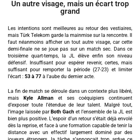
Un autre visage, mais un écart trop
grand
Les intentions sont meilleures au retour des vestiaires,
mais Türk Telekom garde la mainmise sur la rencontre. Il
faut néanmoins afficher un tout autre visage, car cette
demi-finale ne se joue pas sur un match sec. Dans ce
troisième quart-temps, la JL élève enfin son niveau
défensif. Insuffisant pour espérer revenir, certes, mais
suffisant pour remporter la période (27-23) et limiter
l’écart :
53 à 77
à l’aube du dernier acte.
La fin de match se déroule dans un contexte plus libéré,
mais
Kyle
Allman
et ses coéquipiers continuent
d’exposer toute l’étendue de leur talent. Malgré tout,
l’image laissée par
Both
Gach
et l’ensemble de la JL est
bien plus positive. L’espoir d’un retour s’était déjà envolé
dès la reprise, et face à une formation capable de tenir la
distance avec un effectif largement dominé par des
joueurs étrangers, la tâche s’annonçait trop ardue ce