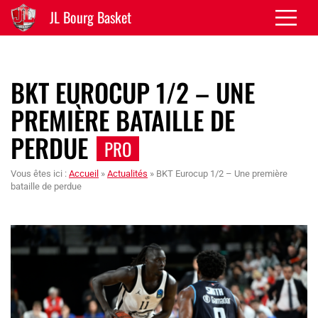
JL Bourg Basket
BKT EUROCUP 1/2 – UNE
PREMIÈRE BATAILLE DE
PERDUE
PRO
Vous êtes ici :
Accueil
»
Actualités
»
BKT Eurocup 1/2 – Une première
bataille de perdue