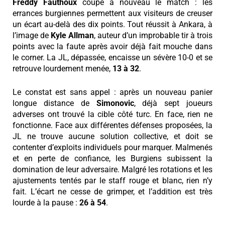
Freddy
Fauthoux
coupe à nouveau le match : les
errances burgiennes permettent aux visiteurs de creuser
un écart au-delà des dix points. Tout réussit à Ankara, à
l’image de
Kyle
Allman
, auteur d’un improbable tir à trois
points avec la faute après avoir déjà fait mouche dans
le corner. La JL, dépassée, encaisse un sévère 10-0 et se
retrouve lourdement menée,
13 à 32
.
Le constat est sans appel : après un nouveau panier
longue distance de
Simonovic
, déjà sept joueurs
adverses ont trouvé la cible côté turc. En face, rien ne
fonctionne. Face aux différentes défenses proposées, la
JL ne trouve aucune solution collective, et doit se
contenter d’exploits individuels pour marquer. Malmenés
et en perte de confiance, les Burgiens subissent la
domination de leur adversaire. Malgré les rotations et les
ajustements tentés par le staff rouge et blanc, rien n’y
fait. L’écart ne cesse de grimper, et l’addition est très
lourde à la pause :
26 à 54
.