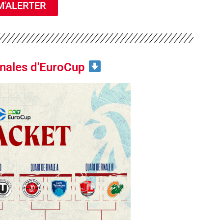
'ALERTER
inales d'EuroCup