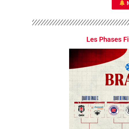
M
Les Phases F