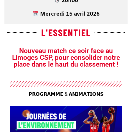
20
h00
Mercredi 15 avril 2026
L'ESSENTIEL
Nouveau match ce soir face au
Limoges CSP, pour consolider notre
place dans le haut du classement !
𝗣𝗥𝗢𝗚𝗥𝗔𝗠𝗠𝗘 & 𝗔𝗡𝗜𝗠𝗔𝗧𝗜𝗢𝗡𝗦