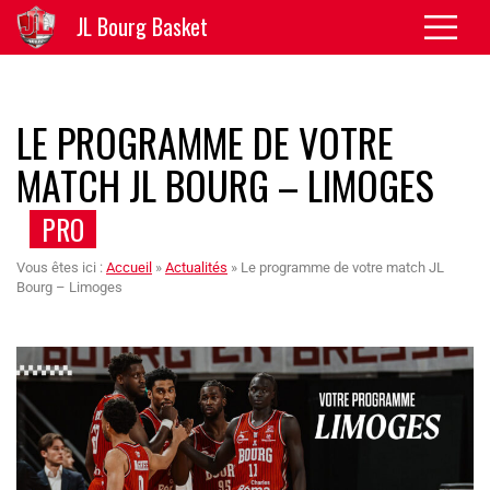
JL Bourg Basket
LE PROGRAMME DE VOTRE
MATCH JL BOURG – LIMOGES
PRO
Vous êtes ici :
Accueil
»
Actualités
»
Le programme de votre match JL
Bourg – Limoges