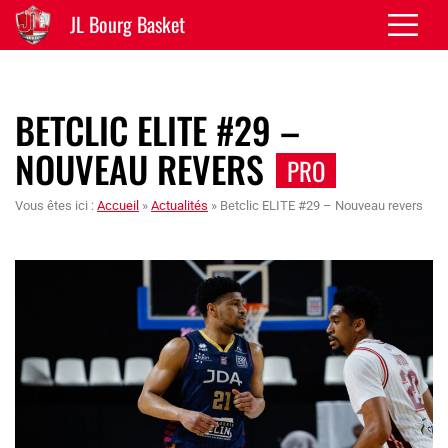
JL Bourg Basket
BETCLIC ELITE #29 –
NOUVEAU REVERS
PRO
Vous êtes ici :
Accueil
»
Actualités
»
Betclic ELITE #29 – Nouveau revers