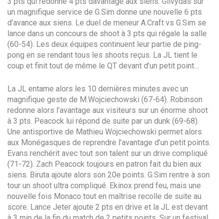
3 pts qui redonne 4 pts davantage aux siens. Gilvydas sur
un magnifique service de G.Sim donne une nouvelle 6 pts
d’avance aux siens. Le duel de meneur A.Craft vs G.Sim se
lance dans un concours de shoot à 3 pts qui régale la salle
(60-54). Les deux équipes continuent leur partie de ping-
pong en se rendant tous les shoots reçus. La JL tient le
coup et finit tout de même le QT devant d’un petit point…
La JL entame alors les 10 dernières minutes avec un
magnifique geste de M.Wojciechowski (67-64). Robinson
redonne alors l’avantage aux visiteurs sur un énorme shoot
à 3 pts. Peacock lui répond de suite par un dunk (69-68).
Une antisportive de Mathieu Wojciechowski permet alors
aux Monégasques de reprendre l’avantage d’un petit points.
Evans renchérit avec tout son talent sur un drive compliqué
(71-72). Zach Peacock toujours en patron fait du bien aux
siens. Biruta ajoute alors son 20e points. G.Sim rentre à son
tour un shoot ultra compliqué. Ekinox prend feu, mais une
nouvelle fois Monaco tout en maîtrise recolle de suite au
score. Lance Jeter ajoute 2 pts en drive et la JL est devant
à 3 min de la fin du match de 2 petits points. Sur un festival