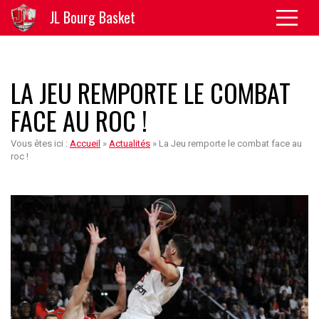
JL Bourg Basket
LA JEU REMPORTE LE COMBAT
FACE AU ROC !
Vous êtes ici :
Accueil
»
Actualités
»
La Jeu remporte le combat face au
roc !