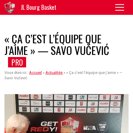
JL Bourg Basket
« ÇA C’EST L’ÉQUIPE QUE
J’AIME » — SAVO VUČEVIĆ
PRO
Vous êtes ici :
Accueil
»
Actualités
»
« Ça c’est l’équipe que j’aime » —
Savo Vučević