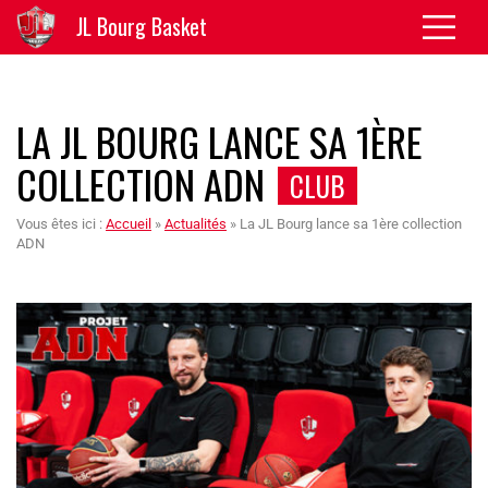
JL Bourg Basket
LA JL BOURG LANCE SA 1ÈRE
COLLECTION ADN
CLUB
Vous êtes ici :
Accueil
»
Actualités
»
La JL Bourg lance sa 1ère collection
ADN