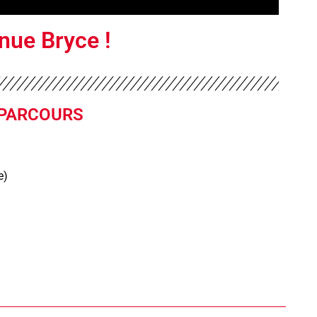
nue Bryce !
PARCOURS
e)