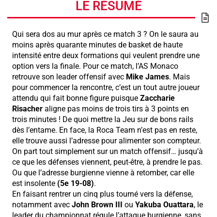
LE RÉSUMÉ
Qui sera dos au mur après ce match 3 ? On le saura au
moins après quarante minutes de basket de haute
intensité entre deux formations qui veulent prendre une
option vers la finale. Pour ce match, l’AS Monaco
retrouve son leader offensif avec
Mike James
. Mais
pour commencer la rencontre, c’est un tout autre joueur
attendu qui fait bonne figure puisque
Zaccharie
Risacher
aligne pas moins de trois tirs à 3 points en
trois minutes ! De quoi mettre la Jeu sur de bons rails
dès l’entame. En face, la Roca Team n’est pas en reste,
elle trouve aussi l’adresse pour alimenter son compteur.
On part tout simplement sur un match offensif… jusqu’à
ce que les défenses viennent, peut-être, à prendre le pas.
Ou que l’adresse burgienne vienne à retomber, car elle
est insolente
(5e 19-08)
.
En faisant rentrer un cinq plus tourné vers la défense,
notamment avec
John Brown III
ou
Yakuba Ouattara
, le
leader du championnat régule l’attaque burgienne, sans