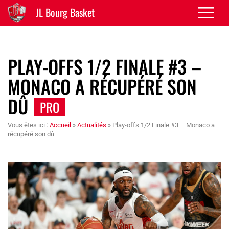
JL Bourg Basket
PLAY-OFFS 1/2 FINALE #3 –
MONACO A RÉCUPÉRÉ SON
DÛ
PRO
Vous êtes ici :
Accueil
»
Actualités
»
Play-offs 1/2 Finale #3 – Monaco a
récupéré son dû