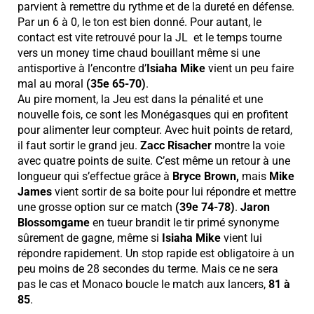
parvient à remettre du rythme et de la dureté en défense.
Par un 6 à 0, le ton est bien donné. Pour autant, le
contact est vite retrouvé pour la JL et le temps tourne
vers un money time chaud bouillant même si une
antisportive à l’encontre d’
Isiaha Mike
vient un peu faire
mal au moral
(35e 65-70)
.
Au pire moment, la Jeu est dans la pénalité et une
nouvelle fois, ce sont les Monégasques qui en profitent
pour alimenter leur compteur. Avec huit points de retard,
il faut sortir le grand jeu.
Zacc Risacher
montre la voie
avec quatre points de suite. C’est même un retour à une
longueur qui s’effectue grâce à
Bryce Brown,
mais
Mike
James
vient sortir de sa boite pour lui répondre et mettre
une grosse option sur ce match
(39e 74-78)
.
Jaron
Blossomgame
en tueur brandit le tir primé synonyme
sûrement de gagne, même si
Isiaha Mike
vient lui
répondre rapidement. Un stop rapide est obligatoire à un
peu moins de 28 secondes du terme. Mais ce ne sera
pas le cas et Monaco boucle le match aux lancers,
81 à
85
.