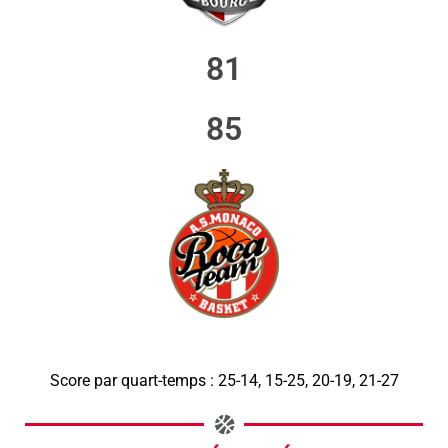
81
85
Score par quart-temps : 25-14, 15-25, 20-19, 21-27