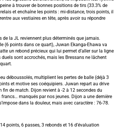
ui peine à trouver de bonnes positions de tirs (33.3% de
elais et enchaîne les points : mi-distance, trois points, il
 rentre aux vestiaires en tête, après avoir su répondre
nes de la JL reviennent plus déterminés que jamais.
le (6 points dans ce quart), Juwan Ekanga-Ehawa va
te un rebond précieux qui lui permet d’aller sur la ligne
es duels sont accrochés, mais les Bressans ne lâchent
 quart.
u déboussolés, multiplient les pertes de balle (déjà 3
 points et motive ses coéquipiers. Juwan repart au drive
en fin de match. Dijon revient à -2 à 12 secondes du
s francs… manqués par nos jeunes. Dijon a une dernière
s’impose dans la douleur, mais avec caractère : 76-78.
4 points, 6 passes, 3 rebonds et 16 d’évaluation