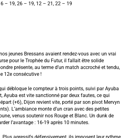
16
– 19, 26
– 19, 12
– 21, 22
– 19
 nos jeunes Bressans avaient rendez-vous avec un vrai
se pour le Trophée du Futur, il fallait être solide
épondre présente, au terme d’un match accroché et tendu,
ne 12e consécutive !
ui débloque le compteur à trois points, suivi par Ayuba
Ayuba est vite sanctionné par deux fautes, ce qui
part (+6), Dijon revient vite, porté par son pivot Mervyn
nts). L’ambiance monte d’un cran avec des petites
ribune, venus soutenir nos Rouge et Blanc. Un dunk de
rder l’avantage : 16-19 après 10 minutes.
 Plus agressifs défensivement, ils imposent leur rythme