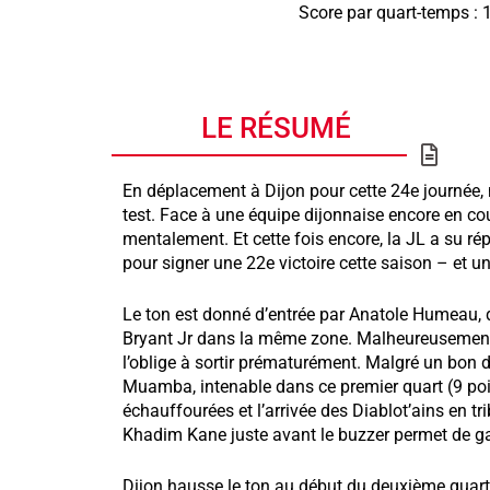
Score par quart-temps : 
LE RÉSUMÉ
En déplacement à Dijon pour cette 24e journée,
test. Face à une équipe dijonnaise encore en cour
mentalement. Et cette fois encore, la JL a su r
pour signer une 22e victoire cette saison – et u
Le ton est donné d’entrée par Anatole Humeau, q
Bryant Jr dans la même zone. Malheureusement, 
l’oblige à sortir prématurément. Malgré un bon dé
Muamba, intenable dans ce premier quart (9 poi
échauffourées et l’arrivée des Diablot’ains en t
Khadim Kane juste avant le buzzer permet de ga
Dijon hausse le ton au début du deuxième quart.