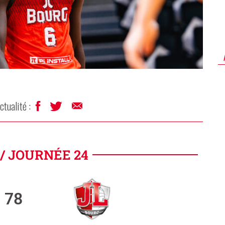
ctualité :
/ JOURNÉE 24
78