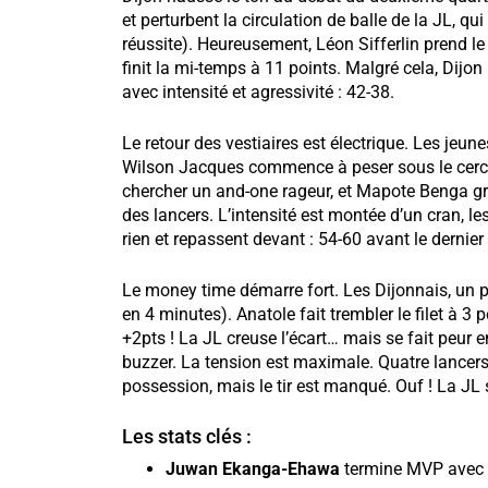
et perturbent la circulation de balle de la JL, q
réussite). Heureusement, Léon Sifferlin prend le r
finit la mi-temps à 11 points. Malgré cela, Dijon
avec intensité et agressivité : 42-38.
Le retour des vestiaires est électrique. Les jeu
Wilson Jacques commence à peser sous le cerc
chercher un and-one rageur, et Mapote Benga grat
des lancers. L’intensité est montée d’un cran, l
rien et repassent devant : 54-60 avant le dernier
Le money time démarre fort. Les Dijonnais, un pe
en 4 minutes). Anatole fait trembler le filet à 3
+2pts ! La JL creuse l’écart… mais se fait peur 
buzzer. La tension est maximale. Quatre lancer
possession, mais le tir est manqué. Ouf ! La JL 
Les stats clés :
Juwan Ekanga-Ehawa
termine MVP avec 1