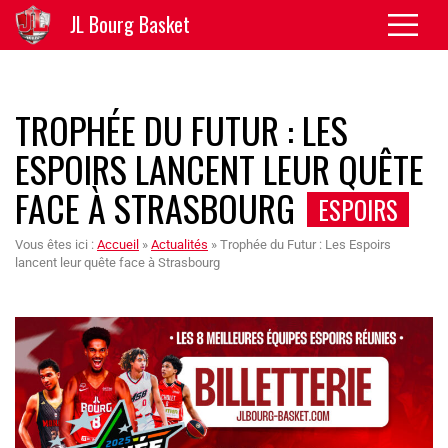
JL Bourg Basket
TROPHÉE DU FUTUR : LES
ESPOIRS LANCENT LEUR QUÊTE
FACE À STRASBOURG
ESPOIRS
Vous êtes ici :
Accueil
»
Actualités
»
Trophée du Futur : Les Espoirs
lancent leur quête face à Strasbourg