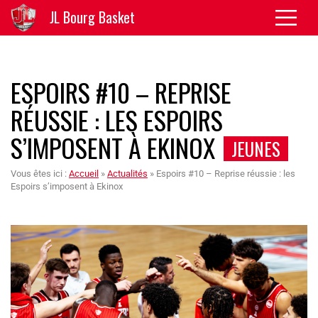
JL Bourg Basket
ESPOIRS #10 – REPRISE
RÉUSSIE : LES ESPOIRS
S’IMPOSENT À EKINOX
JEUNES
Vous êtes ici :
Accueil
»
Actualités
»
Espoirs #10 – Reprise réussie : les
Espoirs s’imposent à Ekinox