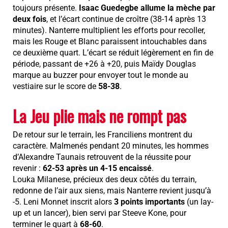
toujours présente.
Isaac Guedegbe allume la mèche par
deux fois
, et l’écart continue de croître (38-14 après 13
minutes). Nanterre multiplient les efforts pour recoller,
mais les Rouge et Blanc paraissent intouchables dans
ce deuxième quart. L’écart se réduit légèrement en fin de
période, passant de +26 à +20, puis Maïdy Douglas
marque au buzzer pour envoyer tout le monde au
vestiaire sur le score de
58-38
.
La Jeu plie mais ne rompt pas
De retour sur le terrain, les Franciliens montrent du
caractère. Malmenés pendant 20 minutes, les hommes
d’Alexandre Taunais retrouvent de la réussite pour
revenir :
62-53 après un 4-15 encaissé
.
Louka Milanese, précieux des deux côtés du terrain,
redonne de l’air aux siens, mais Nanterre revient jusqu’à
-5. Leni Monnet inscrit alors
3 points importants
(un lay-
up et un lancer), bien servi par Steeve Kone, pour
terminer le quart à
68-60
.